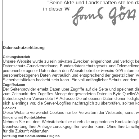
"Seine Akte und Landschaften stellen d
in dieser Welt dar, die Ideen des Goldenen
Datenschutzerklärung
Geltungsbereich
Unsere Website wurde zu rein privaten Zwecken eingerichtet und verfolgt k
Datenschutz-Grundverordnung, Bundesdatenschutzgesetz und Telemedieng
personenbezogener Daten durch den Websitebetreiber
Familie Gött
informie
personenbezogenen Daten vertraulich und entsprechend der gesetzlichen Vor
Sicherheitslücken bedacht sein kann. Ein vollumfänglicher Schutz vor dem Zu
Zugriffsdaten
Der Seitenprovider erhebt Daten über Zugriffe auf die Seite und speichert d
zum Zeitpunkt des Zugriffes Menge der gesendeten Daten in Byte Quelle/V
Betriebssystem Verwendete IP-Adresse Die erhobenen Daten dienen lediglic
sich allerdings vor, die Server-Logfiles nachträglich zu überprüfen, sollten
Cookies
Diese Website verwendet Cookies nur bei Verwaltern der Webseite, sonst w
Umgang mit Kontaktdaten
Nehmen Sie mit dem Websitebetreiber durch die angebotenen Kontaktmöglic
Beantwortung Ihrer Anfrage zurückgegriffen werden kann. Ohne Ihre Einwilli
für die Zukunft widerrufen.
Nutzung von Social-Media-Plugins